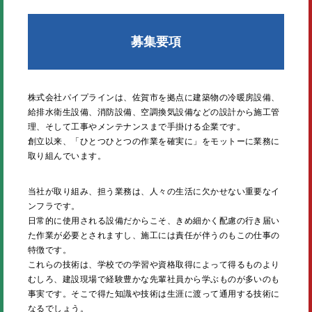
募集要項
株式会社パイプラインは、佐賀市を拠点に建築物の冷暖房設備、
給排水衛生設備、消防設備、空調換気設備などの設計から施工管
理、そして工事やメンテナンスまで手掛ける企業です。
創立以来、「ひとつひとつの作業を確実に」をモットーに業務に
取り組んでいます。
当社が取り組み、担う業務は、人々の生活に欠かせない重要なイ
ンフラです。
日常的に使用される設備だからこそ、きめ細かく配慮の行き届い
た作業が必要とされますし、施工には責任が伴うのもこの仕事の
特徴です。
これらの技術は、学校での学習や資格取得によって得るものより
むしろ、建設現場で経験豊かな先輩社員から学ぶものが多いのも
事実です。そこで得た知識や技術は生涯に渡って通用する技術に
なるでしょう。